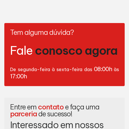
Tem alguma dúvida?
Fale
conosco agora
08:00h
De segunda-feira à sexta-feira das
às
17:00h
Entre em
contato
e faça uma
parceria
de sucesso!
Interessado em nossos