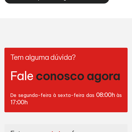
Tem alguma dúvida?
Fale
conosco agora
08:00h
De segunda-feira à sexta-feira das
às
17:00h